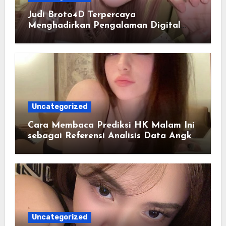
Judi Broto4D Terpercaya
Menghadirkan Pengalaman Digital
dengan Sistem Informasi yang Lebih
Modern
Uncategorized
Cara Membaca Prediksi HK Malam Ini
sebagai Referensi Analisis Data Angka
Harian
Uncategorized