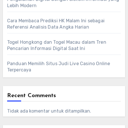
Lebih Modern
Cara Membaca Prediksi HK Malam Ini sebagai
Referensi Analisis Data Angka Harian
Togel Hongkong dan Togel Macau dalam Tren
Pencarian Informasi Digital Saat Ini
Panduan Memilih Situs Judi Live Casino Online
Terpercaya
Recent Comments
Tidak ada komentar untuk ditampilkan.