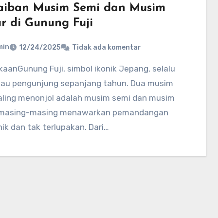
aiban Musim Semi dan Musim
r di Gunung Fuji
min
12/24/2025
Tidak ada komentar
u pengunjung sepanjang tahun. Dua musim
aling menonjol adalah musim semi dan musim
 masing-masing menawarkan pemandangan
ik dan tak terlupakan. Dari…