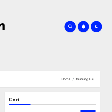
m
Home
Gunung Fuji
Cari