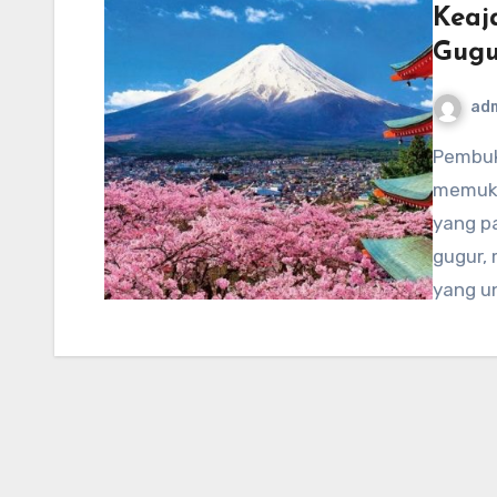
Keaj
Gugu
ad
PembukaanGunung Fuji, simbol ikonik Jepang, selalu
memuka
yang p
gugur,
yang un