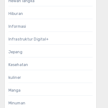
Hewan langka
Hiburan
Informasi
Infrastruktur Digital+
Jepang
Kesehatan
kuliner
Manga
Minuman