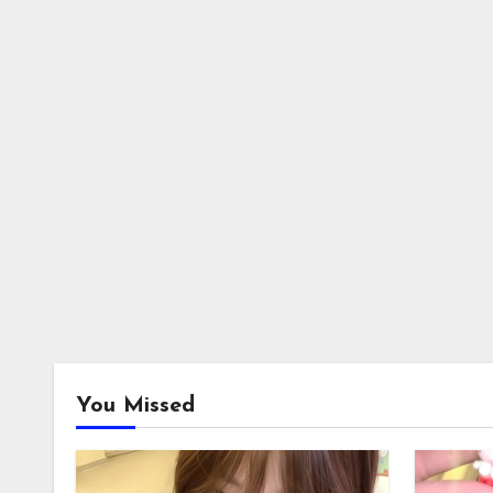
You Missed