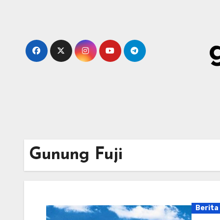
Skip
to
content
Gunung Fuji
Berita