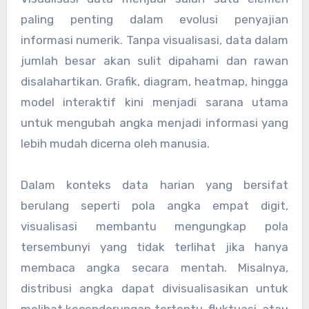
paling penting dalam evolusi penyajian
informasi numerik. Tanpa visualisasi, data dalam
jumlah besar akan sulit dipahami dan rawan
disalahartikan. Grafik, diagram, heatmap, hingga
model interaktif kini menjadi sarana utama
untuk mengubah angka menjadi informasi yang
lebih mudah dicerna oleh manusia.
Dalam konteks data harian yang bersifat
berulang seperti pola angka empat digit,
visualisasi membantu mengungkap pola
tersembunyi yang tidak terlihat jika hanya
membaca angka secara mentah. Misalnya,
distribusi angka dapat divisualisasikan untuk