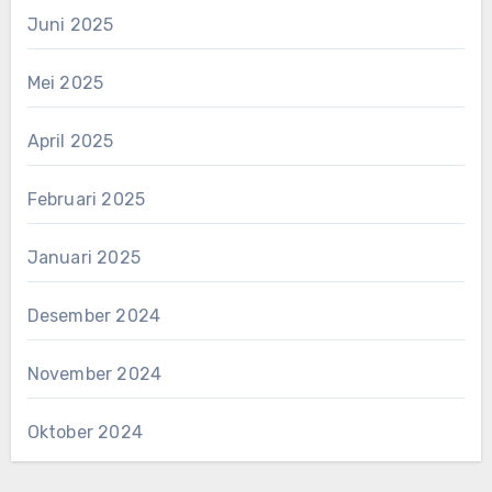
Juni 2025
Mei 2025
April 2025
Februari 2025
Januari 2025
Desember 2024
November 2024
Oktober 2024