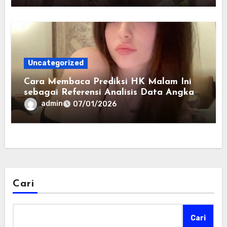
Uncategorized
Cara Membaca Prediksi HK Malam Ini
sebagai Referensi Analisis Data Angka
Harian
admin
07/01/2026
Cari
Cari