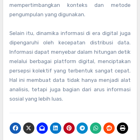
mempertimbangkan konteks dan metode
pengumpulan yang digunakan.
Selain itu, dinamika informasi di era digital juga
dipengaruhi oleh kecepatan distribusi data.
Informasi dapat menyebar dalam hitungan detik
melalui berbagai platform digital, menciptakan
persepsi kolektif yang terbentuk sangat cepat.
Hal ini membuat data tidak hanya menjadi alat
analisis, tetapi juga bagian dari arus informasi
sosial yang lebih luas.