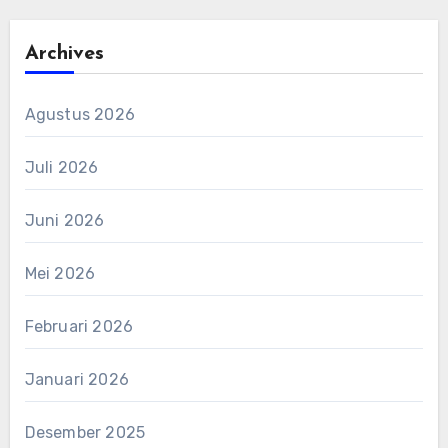
Archives
Agustus 2026
Juli 2026
Juni 2026
Mei 2026
Februari 2026
Januari 2026
Desember 2025