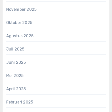
November 2025
Oktober 2025
Agustus 2025
Juli 2025
Juni 2025
Mei 2025
April 2025
Februari 2025