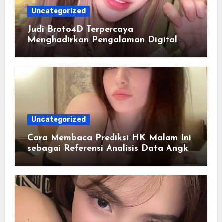
Uncategorized
Judi Broto4D Terpercaya
Menghadirkan Pengalaman Digital
dengan Sistem Informasi yang Lebih
Modern
Uncategorized
Cara Membaca Prediksi HK Malam Ini
sebagai Referensi Analisis Data Angka
Harian