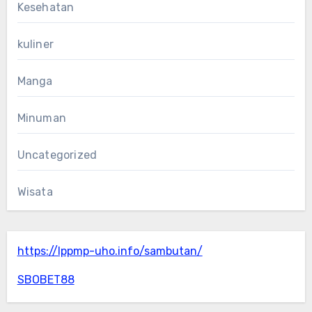
Kesehatan
kuliner
Manga
Minuman
Uncategorized
Wisata
https://lppmp-uho.info/sambutan/
SBOBET88