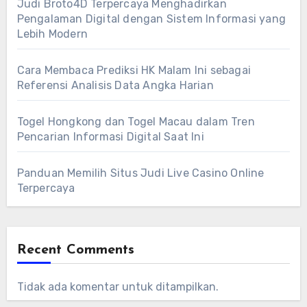
Judi Broto4D Terpercaya Menghadirkan
Pengalaman Digital dengan Sistem Informasi yang
Lebih Modern
Cara Membaca Prediksi HK Malam Ini sebagai
Referensi Analisis Data Angka Harian
Togel Hongkong dan Togel Macau dalam Tren
Pencarian Informasi Digital Saat Ini
Panduan Memilih Situs Judi Live Casino Online
Terpercaya
Recent Comments
Tidak ada komentar untuk ditampilkan.