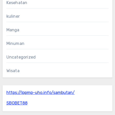
Kesehatan
kuliner
Manga
Minuman
Uncategorized
Wisata
https://lppmp-uho.info/sambutan/
SBOBET88