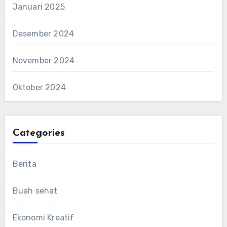
Januari 2025
Desember 2024
November 2024
Oktober 2024
Categories
Berita
Buah sehat
Ekonomi Kreatif