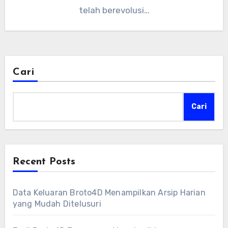
telah berevolusi…
Cari
Cari
Recent Posts
Data Keluaran Broto4D Menampilkan Arsip Harian
yang Mudah Ditelusuri