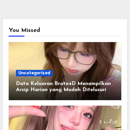
You Missed
Uncategorized
Data Keluaran Broto4D Menampilkan
Arsip Harian yang Mudah Ditelusuri