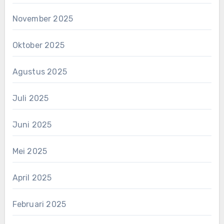
November 2025
Oktober 2025
Agustus 2025
Juli 2025
Juni 2025
Mei 2025
April 2025
Februari 2025